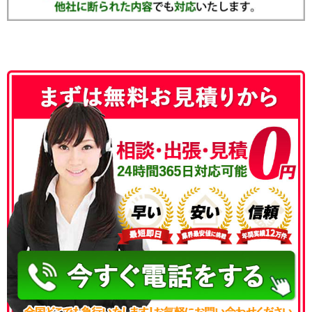
050-3186-4780