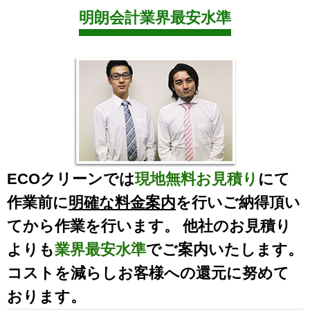
明朗会計業界最安水準
ECOクリーンでは
現地無料お見積り
にて
作業前に
明確な料金案内
を行いご納得頂い
てから作業を行います。 他社のお見積り
よりも
業界最安水準
でご案内いたします。
コストを減らしお客様への還元に努めて
おります。