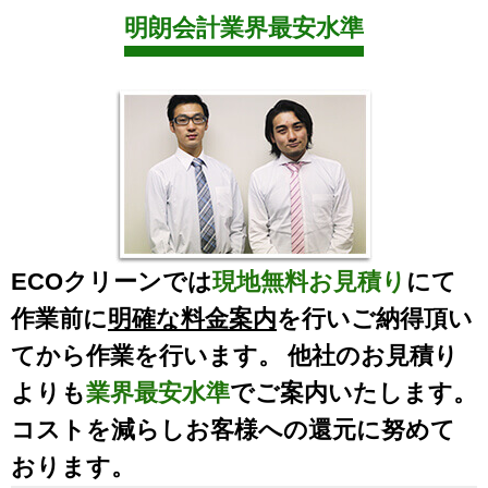
明朗会計業界最安水準
ECOクリーンでは
現地無料お見積り
にて
作業前に
明確な料金案内
を行いご納得頂い
てから作業を行います。 他社のお見積り
よりも
業界最安水準
でご案内いたします。
コストを減らしお客様への還元に努めて
おります。