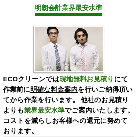
明朗会計業界最安水準
ECOクリーンでは
現地無料お見積り
にて
作業前に
明確な料金案内
を行いご納得頂い
てから作業を行います。 他社のお見積り
よりも
業界最安水準
でご案内いたします。
コストを減らしお客様への還元に努めて
おります。