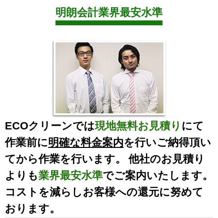
明朗会計業界最安水準
ECOクリーンでは
現地無料お見積り
にて
作業前に
明確な料金案内
を行いご納得頂い
てから作業を行います。 他社のお見積り
よりも
業界最安水準
でご案内いたします。
コストを減らしお客様への還元に努めて
おります。