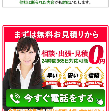
050-3186-4780