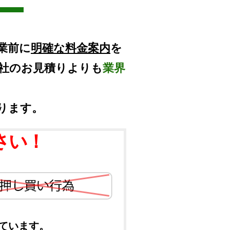
業前に
明確な料金案内
を
他社のお見積りよりも
業界
ります。
さい！
ています。