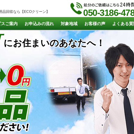
050-3186-47
用品回収なら【ECOクリーン】
ビスご案内
お申込みの流れ
対象地域
お客様の声
よくある質
町
にお住まいのあなたへ！