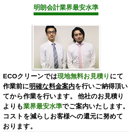
明朗会計業界最安水準
ECOクリーンでは
現地無料お見積り
にて
作業前に
明確な料金案内
を行いご納得頂い
てから作業を行います。 他社のお見積り
よりも
業界最安水準
でご案内いたします。
コストを減らしお客様への還元に努めて
おります。