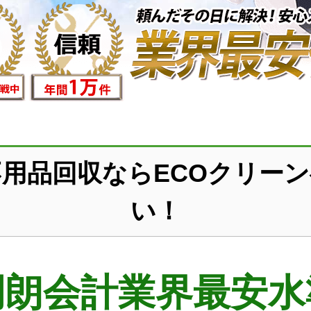
用品回収ならECOクリー
い！
明朗会計業界最安水