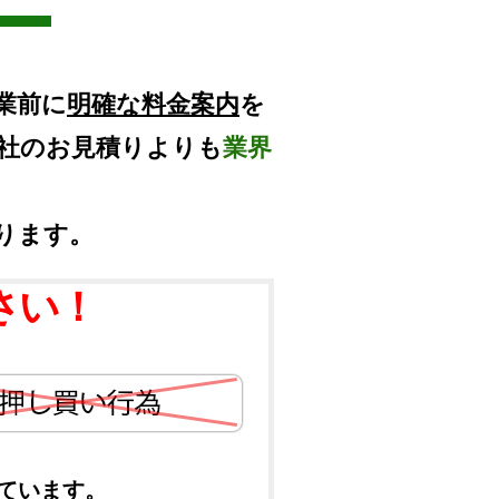
業前に
明確な料金案内
を
他社のお見積りよりも
業界
ります。
さい！
ています。