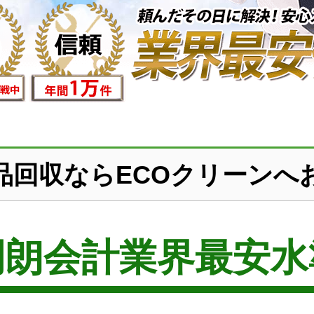
品回収ならECOクリーンへ
明朗会計業界最安水