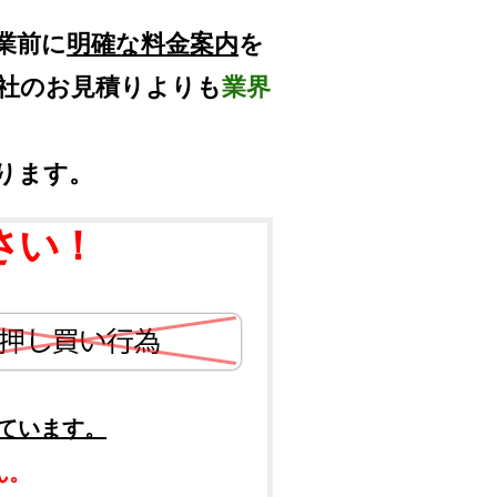
業前に
明確な料金案内
を
他社のお見積りよりも
業界
ります。
さい！
ています。
ん。