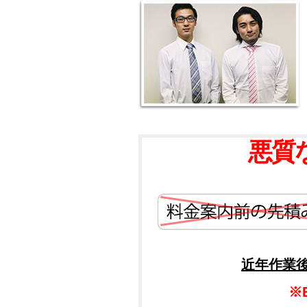
悪質
近年作業
※