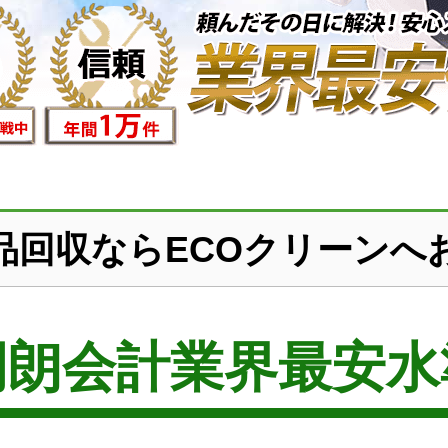
品回収ならECOクリーンへ
明朗会計業界最安水