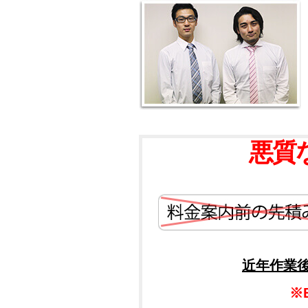
悪質
近年作業
※