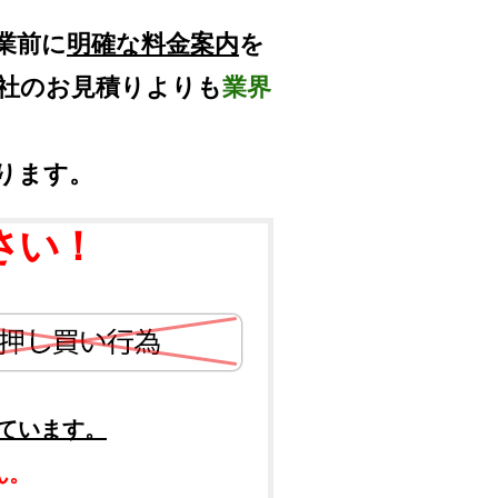
業前に
明確な料金案内
を
他社のお見積りよりも
業界
ります。
さい！
ています。
ん。