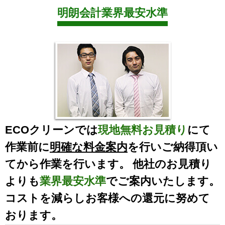
明朗会計業界最安水準
ECOクリーンでは
現地無料お見積り
にて
作業前に
明確な料金案内
を行いご納得頂い
てから作業を行います。 他社のお見積り
よりも
業界最安水準
でご案内いたします。
コストを減らしお客様への還元に努めて
おります。