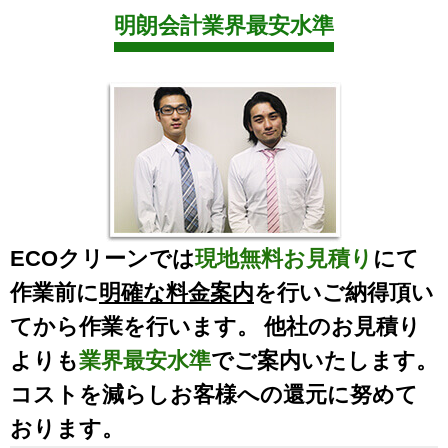
明朗会計業界最安水準
ECOクリーンでは
現地無料お見積り
にて
作業前に
明確な料金案内
を行いご納得頂い
てから作業を行います。 他社のお見積り
よりも
業界最安水準
でご案内いたします。
コストを減らしお客様への還元に努めて
おります。