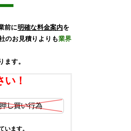
業前に
明確な料金案内
を
他社のお見積りよりも
業界
ります。
さい！
ています。