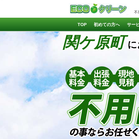
不
TOP
初めての方へ
サー
関ケ原町
に