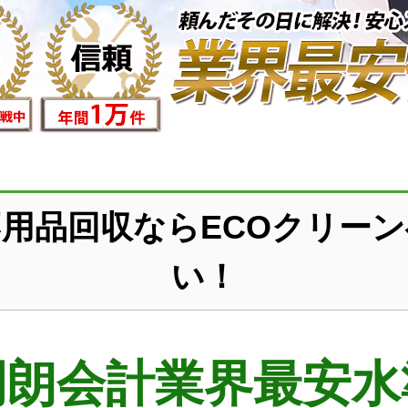
用品回収ならECOクリー
い！
明朗会計業界最安水