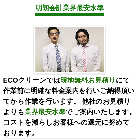
明朗会計業界最安水準
ECOクリーンでは
現地無料お見積り
にて
作業前に
明確な料金案内
を行いご納得頂い
てから作業を行います。 他社のお見積り
よりも
業界最安水準
でご案内いたします。
コストを減らしお客様への還元に努めて
おります。