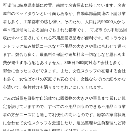
可児市は岐阜県南部に位置、南端で名古屋市に接しています。名古
屋市のベッドタウンという面もあるが、自動車部品関連の下請け業
者も多く、工業都市の感も強い。そのため、人口は約99000人から
年々増加傾向にある国内でもまれな都市です。 可児市での不用品回
収はすべて回収してくれる不用品回収業者が便利です。軽トラや2ト
ントラック積み放題コースなど不用品の大きさや量に合わせて選べ
ます。競合も多く、最低料金保証や追加料金一切なしなど思わぬ出
費が発生する心配もありません。365日24時間対応の会社も多く、
都合に合った回収ができます。また、女性スタッフの在籍する会社
も多く、女性ばかりの家庭でも安心です。女性ならではの細やかな
心遣いで、後片付けも隅々まできれいにしてくれます。
ごみの減量を目指す自治体では回収物の大きさや重量まで厳しい規
定を設けていますので、すべての不用品回収のできる不用品回収業
者の方がニーズにも適して利便性の高いものです。顧客の家庭状況
に合わせて女性スタッフを派遣したり、遺品整理や生前整理など特
殊な処理にも専門担当者を配置して対応しています。