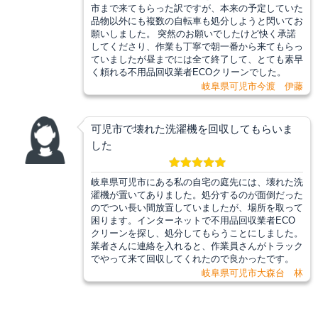
市まで来てもらった訳ですが、本来の予定していた
品物以外にも複数の自転車も処分しようと閃いてお
願いしました。 突然のお願いでしたけど快く承諾
してくださり、作業も丁寧で朝一番から来てもらっ
ていましたが昼までには全て終了して、とても素早
く頼れる不用品回収業者ECOクリーンでした。
岐阜県可児市今渡 伊藤
可児市で壊れた洗濯機を回収してもらいま
した
岐阜県可児市にある私の自宅の庭先には、壊れた洗
濯機が置いてありました。処分するのが面倒だった
のでつい長い間放置していましたが、場所を取って
困ります。インターネットで不用品回収業者ECO
クリーンを探し、処分してもらうことにしました。
業者さんに連絡を入れると、作業員さんがトラック
でやって来て回収してくれたので良かったです。
岐阜県可児市大森台 林