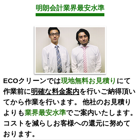
明朗会計業界最安水準
ECOクリーンでは
現地無料お見積り
にて
作業前に
明確な料金案内
を行いご納得頂い
てから作業を行います。 他社のお見積り
よりも
業界最安水準
でご案内いたします。
コストを減らしお客様への還元に努めて
おります。