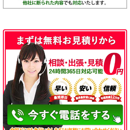
050-3186-4780