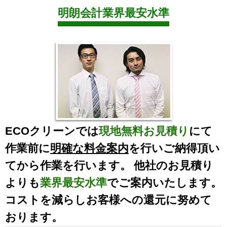
明朗会計業界最安水準
ECOクリーンでは
現地無料お見積り
にて
作業前に
明確な料金案内
を行いご納得頂い
てから作業を行います。 他社のお見積り
よりも
業界最安水準
でご案内いたします。
コストを減らしお客様への還元に努めて
おります。