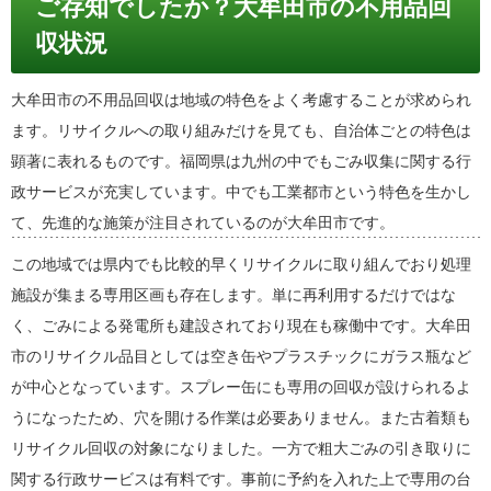
ご存知でしたか？大牟田市の不用品回
収状況
大牟田市の不用品回収は地域の特色をよく考慮することが求められ
ます。リサイクルへの取り組みだけを見ても、自治体ごとの特色は
顕著に表れるものです。福岡県は九州の中でもごみ収集に関する行
政サービスが充実しています。中でも工業都市という特色を生かし
て、先進的な施策が注目されているのが大牟田市です。
この地域では県内でも比較的早くリサイクルに取り組んでおり処理
施設が集まる専用区画も存在します。単に再利用するだけではな
く、ごみによる発電所も建設されており現在も稼働中です。大牟田
市のリサイクル品目としては空き缶やプラスチックにガラス瓶など
が中心となっています。スプレー缶にも専用の回収が設けられるよ
うになったため、穴を開ける作業は必要ありません。また古着類も
リサイクル回収の対象になりました。一方で粗大ごみの引き取りに
関する行政サービスは有料です。事前に予約を入れた上で専用の台