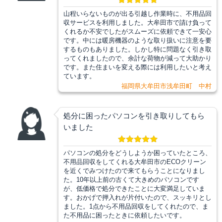
山程いらないものが出る引越し作業時に、不用品回
収サービスを利用しました。大牟田市で請け負って
くれるか不安でしたがスムーズに依頼できて一安心
です。中には暖房機器のような取り扱いに注意を要
するものもありました。しかし特に問題なく引き取
ってくれましたので、余計な荷物が減って大助かり
です。また住まいを変える際には利用したいと考え
ています。
福岡県大牟田市浅牟田町 中村
処分に困ったパソコンを引き取りしてもら
いました
パソコンの処分をどうしようか困っていたところ、
不用品回収をしてくれる大牟田市のECOクリーン
を近くでみつけたので来てもらうことになりまし
た。10年以上前の古くて大きめのパソコンです
が、低価格で処分できたことに大変満足していま
す。おかげで押入れが片付いたので、スッキリとし
ました。1点から不用品回収をしてくれたので、ま
た不用品に困ったときに依頼したいです。