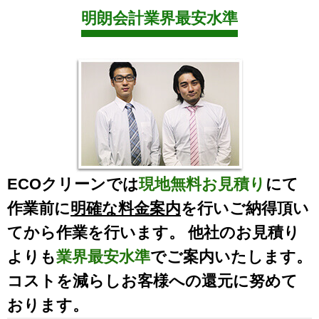
明朗会計業界最安水準
ECOクリーンでは
現地無料お見積り
にて
作業前に
明確な料金案内
を行いご納得頂い
てから作業を行います。 他社のお見積り
よりも
業界最安水準
でご案内いたします。
コストを減らしお客様への還元に努めて
おります。