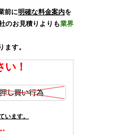
業前に
明確な料金案内
を
他社のお見積りよりも
業界
ります。
さい！
ています。
ん。