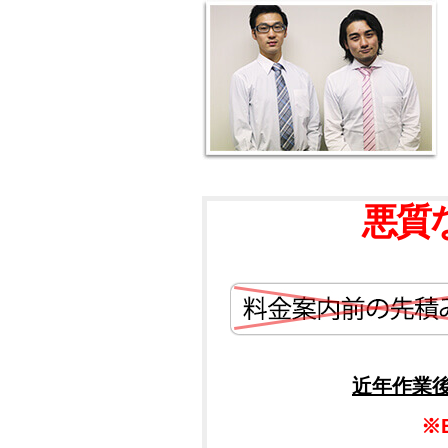
悪質
近年作業
※