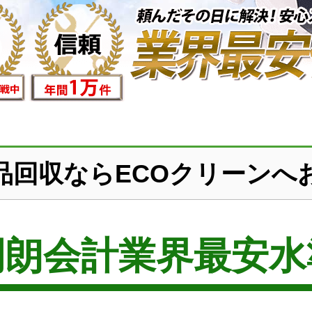
品回収ならECOクリーンへ
明朗会計業界最安水