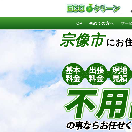
不
TOP
初めての方へ
サー
宗像市
にお住