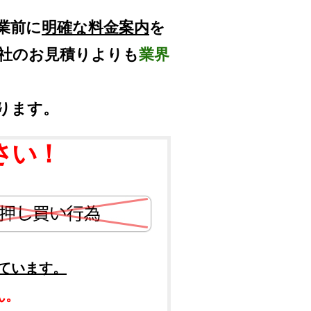
業前に
明確な料金案内
を
他社のお見積りよりも
業界
ります。
さい！
ています。
ん。