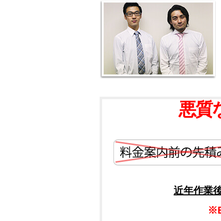
悪質
近年作業
※