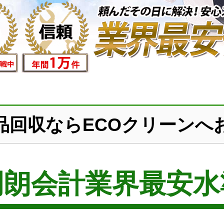
品回収ならECOクリーンへ
明朗会計業界最安水