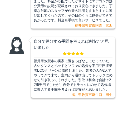
ました。料金が心配でしたがサイトにエアコンの処
分費用の説明が記載されており安心できました。丁
寧な対応のスタッフが作業の説明をするとすぐに運
び出してくれたので、その日のうちに処分ができて
良かったです。料金も手頃で良いサービスでした。
福井県敦賀市阿曽 宮沢
自分で処分する手間を考えれば割安だと思
いました
福井県敦賀市の実家に置きっぱなしになっていた、
古いタンスとベッドとソファの処分を不用品回収業
者ECOクリーンに依頼しました。業者の人が2人で
やってきて来て、室内から運び出してトラックにの
せて引き取ってくれました。引取り料金は合計で2
万5千円でしたが、自分でトラックにのせて処分場
に搬入する手間を考えれば割安だと思いました。
福井県敦賀市麻生口 田中