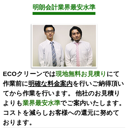
明朗会計業界最安水準
ECOクリーンでは
現地無料お見積り
にて
作業前に
明確な料金案内
を行いご納得頂い
てから作業を行います。 他社のお見積り
よりも
業界最安水準
でご案内いたします。
コストを減らしお客様への還元に努めて
おります。