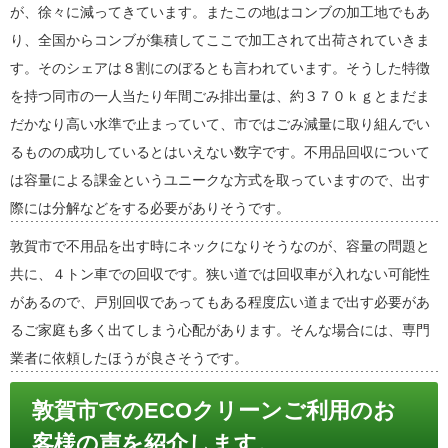
が、徐々に減ってきています。またこの地はコンブの加工地でもあ
り、全国からコンブが集積してここで加工されて出荷されていきま
す。そのシェアは８割にのぼるとも言われています。そうした特徴
を持つ同市の一人当たり年間ごみ排出量は、約３７０ｋｇとまだま
だかなり高い水準で止まっていて、市ではごみ減量に取り組んでい
るものの成功しているとはいえない数字です。不用品回収について
は容量による課金というユニークな方式を取っていますので、出す
際には分解などをする必要がありそうです。
敦賀市で不用品を出す時にネックになりそうなのが、容量の問題と
共に、４トン車での回収です。狭い道では回収車が入れない可能性
があるので、戸別回収であってもある程度広い道まで出す必要があ
るご家庭も多く出てしまう心配があります。そんな場合には、専門
業者に依頼したほうが良さそうです。
敦賀市でのECOクリーンご利用のお
客様の声を紹介します。