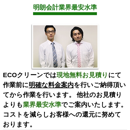
明朗会計業界最安水準
ECOクリーンでは
現地無料お見積り
にて
作業前に
明確な料金案内
を行いご納得頂い
てから作業を行います。 他社のお見積り
よりも
業界最安水準
でご案内いたします。
コストを減らしお客様への還元に努めて
おります。