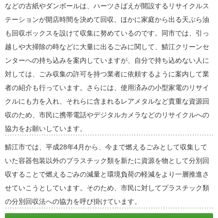
などの古紙やダンボールは、ハーツさばえが開設するリサイクルス
テーションが開店時間を決めて回収、ほかに家庭から出る天ぷら油
も回収ボックスを設けて収集に努めているのです。同市では、引っ
越しや大掃除の時などに大量に出るごみに関して、鯖江クリーンセ
ンターへの持ち込みを案内していますが、自分で持ち込めない人に
対しては、ごみ収集の許可を持つ業者に依頼するように案内して業
者の紹介も行っています。さらには、使用済みの小型家電のリサイ
クルにも力を入れ、それらに含まれるレアメタルなど貴重な資源回
収のため、市民に携帯電話やデジタルカメラなどのリサイクルへの
協力をお願いしています。
鯖江市では、平成28年4月から、今まで燃えるごみとして収集して
いた容器包装以外のプラスチック類を新たに資源を物として分別回
収することで燃えるごみの減量と環境負荷の軽減をより一層推進さ
せていこうとしています。そのため、市民に対してプラスチック類
の分別回収法への協力を呼び掛けています。