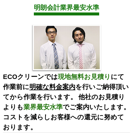
明朗会計業界最安水準
ECOクリーンでは
現地無料お見積り
にて
作業前に
明確な料金案内
を行いご納得頂い
てから作業を行います。 他社のお見積り
よりも
業界最安水準
でご案内いたします。
コストを減らしお客様への還元に努めて
おります。