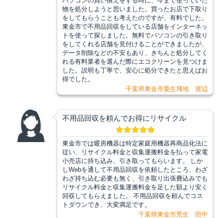
パソコンの買い換えをする時に、今まで使っていた
物を処分しようと思いました。買ったお店で下取り
をしてもらうことも考えたのですが、有料でした。
東金市で不用品回収をしている店舗をインターネッ
トを使って探しました。無料でパソコンの引き取り
をしてくれる店舗を見付けることができましたが、
データ削除などの不安もあり、きちんと処分してく
れる有料業者を選んだ際にエコクリーンを見つけま
した。説明も丁寧で、安心に処分できたと思えばお
得でした。
千葉県東金市粟生飛地 渡辺
不用品回収を頼んでお得にリサイクル
東金市では暖房機器は特定家庭用機器再商品化法に
従い、リサイクル料金と収集運搬料金を払って家電
小売店に持ち込み、引き取ってもらいます。 しか
しWebを通して不用品回収を依頼したところ、わざ
わざ持ち込む必要も無く、引き取り出張費込みでも
リサイクル料金と収集運搬料金を足した額より安く
回収してもらえました。 不用品回収を頼んでコス
トダウンでき、大変満足です。
千葉県東金市荒生 田中