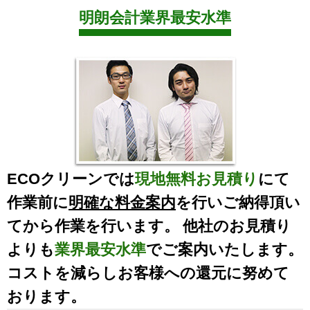
明朗会計業界最安水準
ECOクリーンでは
現地無料お見積り
にて
作業前に
明確な料金案内
を行いご納得頂い
てから作業を行います。 他社のお見積り
よりも
業界最安水準
でご案内いたします。
コストを減らしお客様への還元に努めて
おります。