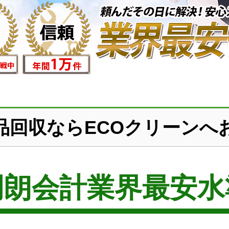
品回収ならECOクリーンへ
明朗会計業界最安水