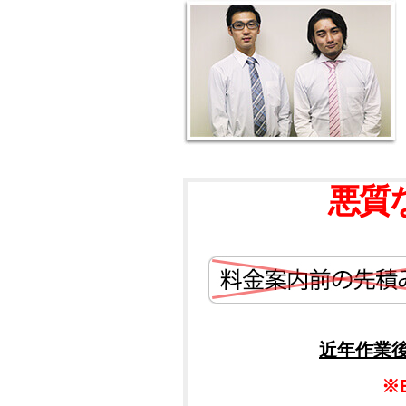
悪質
近年作業
※