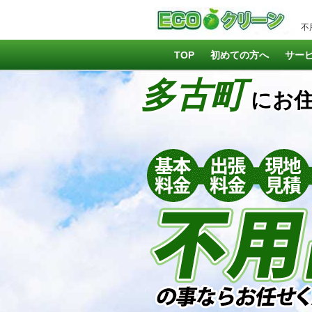
不
TOP
初めての方へ
サー
多古町
にお住