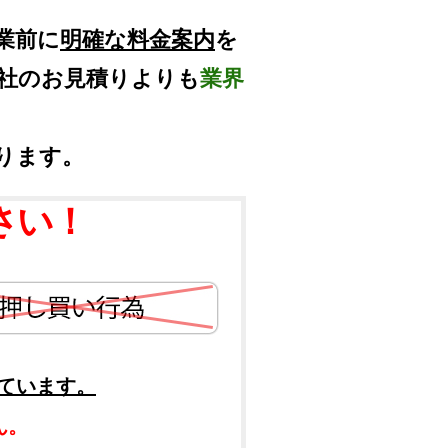
業前に
明確な料金案内
を
他社のお見積りよりも
業界
ります。
さい！
ています。
ん。