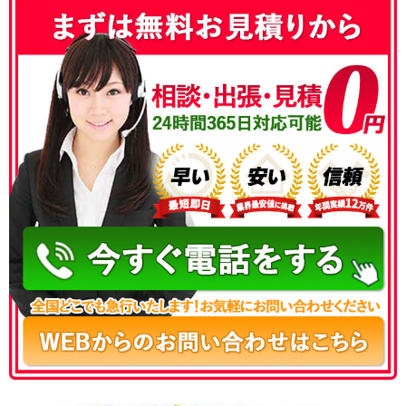
050-3186-4780