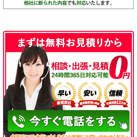
050-3186-4780