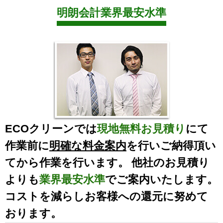
明朗会計業界最安水準
ECOクリーンでは
現地無料お見積り
にて
作業前に
明確な料金案内
を行いご納得頂い
てから作業を行います。 他社のお見積り
よりも
業界最安水準
でご案内いたします。
コストを減らしお客様への還元に努めて
おります。