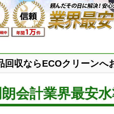
品回収ならECOクリーンへ
明朗会計業界最安水