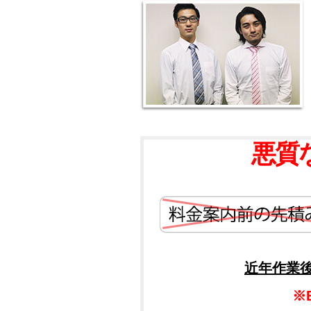
悪質
近年作業
※