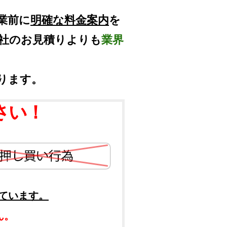
業前に
明確な料金案内
を
他社のお見積りよりも
業界
ります。
さい！
ています。
ん。