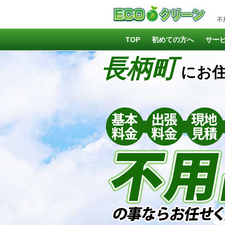
不
TOP
初めての方へ
サー
長柄町
にお住