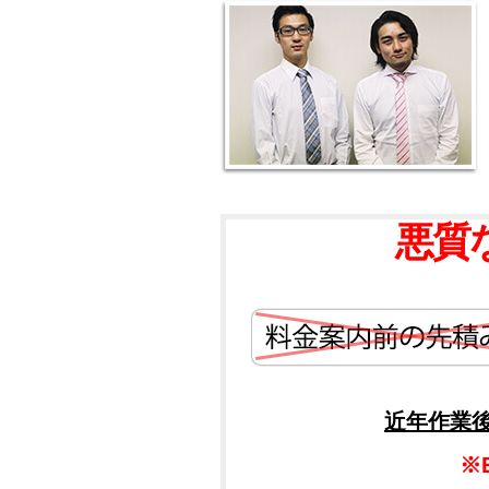
悪質
近年作業
※