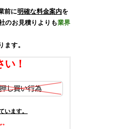
業前に
明確な料金案内
を
他社のお見積りよりも
業界
ります。
さい！
ています。
ん。