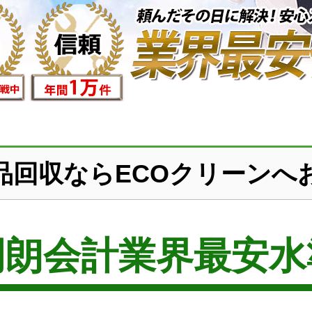
品回収ならECOクリーンへ
明朗会計業界最安水