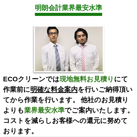
明朗会計業界最安水準
ECOクリーンでは
現地無料お見積り
にて
作業前に
明確な料金案内
を行いご納得頂い
てから作業を行います。 他社のお見積り
よりも
業界最安水準
でご案内いたします。
コストを減らしお客様への還元に努めて
おります。