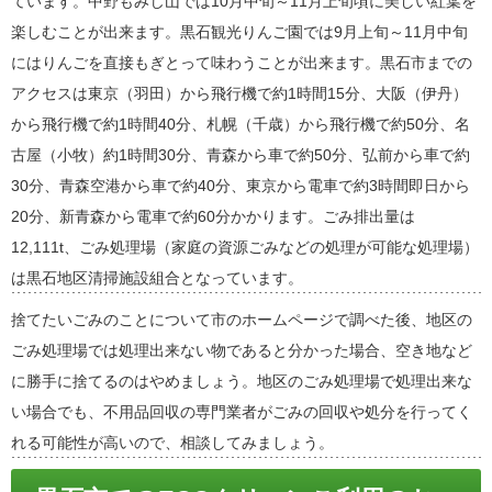
ています。中野もみじ山では10月中旬～11月上旬頃に美しい紅葉を
楽しむことが出来ます。黒石観光りんご園では9月上旬～11月中旬
にはりんごを直接もぎとって味わうことが出来ます。黒石市までの
アクセスは東京（羽田）から飛行機で約1時間15分、大阪（伊丹）
から飛行機で約1時間40分、札幌（千歳）から飛行機で約50分、名
古屋（小牧）約1時間30分、青森から車で約50分、弘前から車で約
30分、青森空港から車で約40分、東京から電車で約3時間即日から
20分、新青森から電車で約60分かかります。ごみ排出量は
12,111t、ごみ処理場（家庭の資源ごみなどの処理が可能な処理場）
は黒石地区清掃施設組合となっています。
捨てたいごみのことについて市のホームページで調べた後、地区の
ごみ処理場では処理出来ない物であると分かった場合、空き地など
に勝手に捨てるのはやめましょう。地区のごみ処理場で処理出来な
い場合でも、不用品回収の専門業者がごみの回収や処分を行ってく
れる可能性が高いので、相談してみましょう。