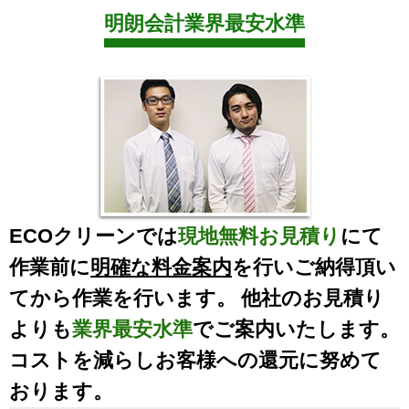
明朗会計業界最安水準
ECOクリーンでは
現地無料お見積り
にて
作業前に
明確な料金案内
を行いご納得頂い
てから作業を行います。 他社のお見積り
よりも
業界最安水準
でご案内いたします。
コストを減らしお客様への還元に努めて
おります。