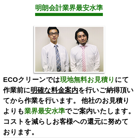
明朗会計業界最安水準
ECOクリーンでは
現地無料お見積り
にて
作業前に
明確な料金案内
を行いご納得頂い
てから作業を行います。 他社のお見積り
よりも
業界最安水準
でご案内いたします。
コストを減らしお客様への還元に努めて
おります。