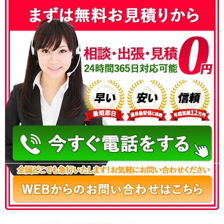
050-3186-4780