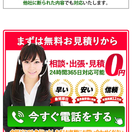
050-3186-4780