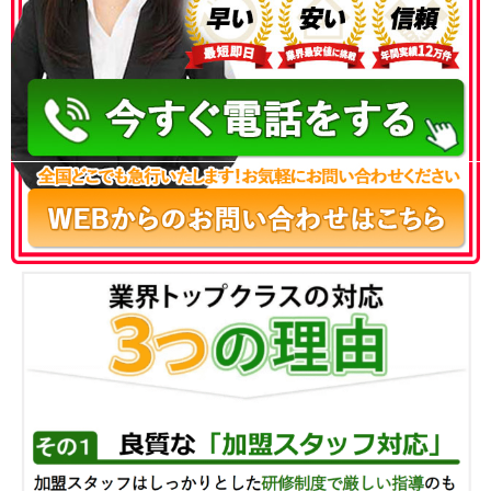
050-3186-4780