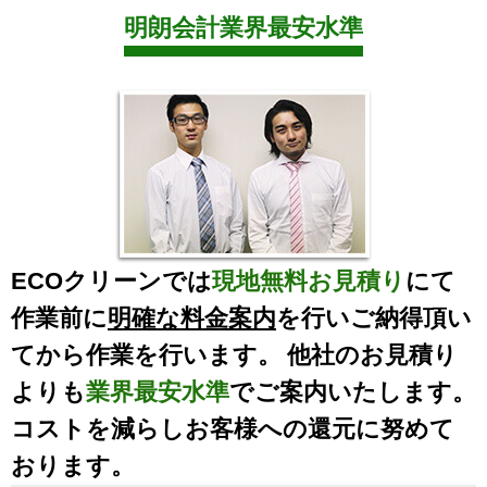
明朗会計業界最安水準
ECOクリーンでは
現地無料お見積り
にて
作業前に
明確な料金案内
を行いご納得頂い
てから作業を行います。 他社のお見積り
よりも
業界最安水準
でご案内いたします。
コストを減らしお客様への還元に努めて
おります。