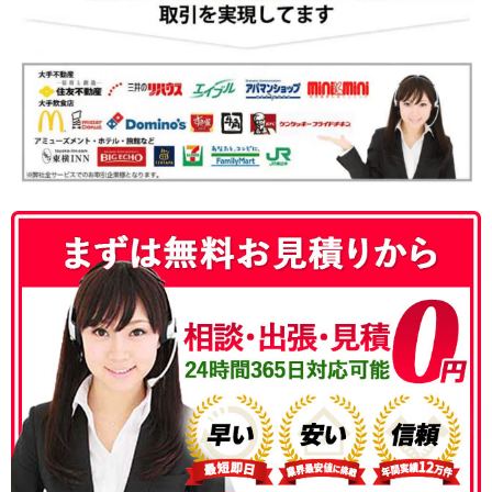
050-3186-4780